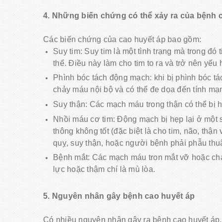
4. Những biến chứng có thể xảy ra của bệnh c
Các biến chứng của cao huyết áp bao gồm:
Suy tim: Suy tim là một tình trạng mà trong 
thể. Điều này làm cho tim to ra và trở nên yếu
Phình bóc tách động mạch: khi bị phình bóc tá
chảy máu nội bộ và có thể đe dọa đến tính mạ
Suy thận: Các mạch máu trong thận có thể bị h
Nhồi máu cơ tim: Động mạch bị hẹp lại ở một 
thông không tốt (đặc biệt là cho tim, não, thận
quỵ, suy thận, hoặc người bệnh phải phẫu thu
Bệnh mắt: Các mạch máu tron mắt vỡ hoặc chả
lực hoặc thậm chí là mù lòa.
5. Nguyên nhân gây bệnh cao huyết áp
Có nhiều nguyên nhân gây ra bệnh cao huyết áp