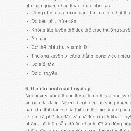
những nguyên nhân khác nhau như sau:
Uống nhiều bia rượu, các chất có cồn, hút thuốc
Do béo phì, thừa cân
Không tập luyện thể dục thể thao thường xuyên
Ăn mặn
Cơ thể thiếu hụt vitamin D
Thường xuyên bị căng thẳng, công việc nhiều 
Do tuổi tác
Do di truyền
6. Điều trị bệnh cao huyết áp
Ngoài việc uống thuốc theo chỉ định của bác sỹ 
ăn nên đa dạng. Người bệnh nên bổ sung nhiều chấ
hạn chế thịt đặc biệt là thịt đỏ, thịt mỡ, không ă
có ga, cà phê, trà đặc và chất kích thích khác; tu
phẩm chế biến sẵn, đồ ăn nhanh, đồ ăn đóng hộp
chiên, rán, xào, uống nhiều nước. luyện tập thể 