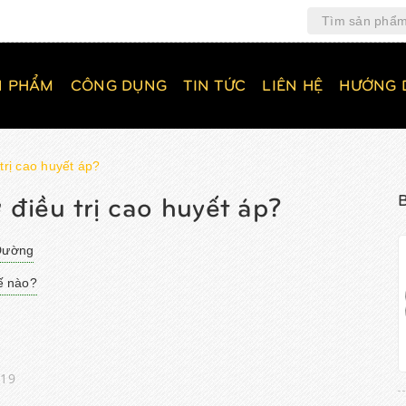
N PHẨM
CÔNG DỤNG
TIN TỨC
LIÊN HỆ
HƯỚNG 
trị cao huyết áp?
 điều trị cao huyết áp?
 Đường
hế nào?
019