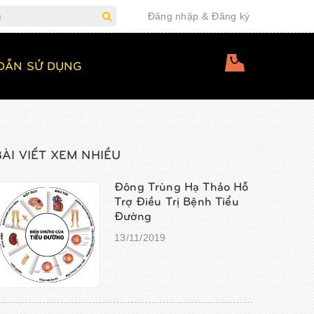
Đăng nhập
&
Đăng ký
DẪN SỬ DỤNG
BÀI VIẾT XEM NHIỀU
Đông Trùng Hạ Thảo Hỗ
Trợ Điều Trị Bệnh Tiểu
Đường
13/11/2019