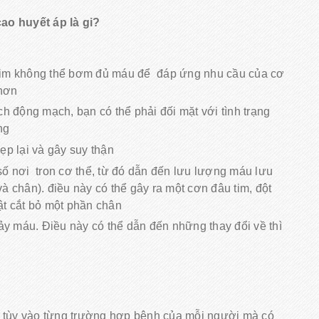
ao huyết áp là gi?
đó tim không thể bơm đủ máu để đáp ứng nhu cầu của cơ
 hơn
ch động mạch, bạn có thể phải đối mặt với tình trạng
ng
ẹp lại và gây suy thận
số nơi tron cơ thể, từ đó dẫn đến lưu lượng máu lưu
 và chân). điều này có thể gây ra một cơn đâu tim, đột
ật cắt bỏ một phần chân
y máu. Điều này có thể dẫn đến những thay đổi về thì
, tùy vào từng trường hợp bệnh của mỗi người mà có