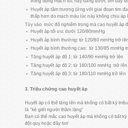
trong động mạch lúc này đang được tim đẩy đi
Huyết áp tâm trương (ứng với giai đoạn tim đang
thấp hơn do mạch máu lúc này không chịu áp 
Tùy vào mức độ nghiêm trọng mà cao huyết áp đ
Huyết áp tối ưu: dưới 120/80mmHg
Huyết áp bình thường: từ 120/80 mmHg trở lê
Huyết áp bình thường cao: từ 130/85 mmHg tr
Tăng huyết áp độ 1: từ 140/90 mmHg trở lên
Tăng huyết áp độ 2: từ 160/100 mmHg trở lên
Tăng huyết áp độ 3: từ 180/110 mmHg trở lên
3. Triệu chứng cao huyết áp
Huyết áp có thể tăng lên mà không có bất kỳ triệ
là "kẻ giết người thầm lặng"
Bạn có thể mắc cao huyết áp mà không có bất kỳ 
đột quỵ hoặc đây tim'