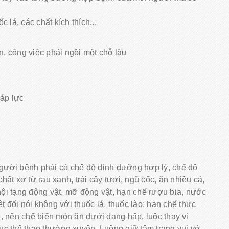
 lá, các chất kích thích...
, công việc phải ngồi một chỗ lâu
áp lực
người bênh phải có chế độ dinh dưỡng hợp lý, chế độ
t xơ từ rau xanh, trái cây tươi, ngũ cốc, ăn nhiều cá,
n nội tạng động vật, mỡ động vật, hạn chế rượu bia, nước
yệt đối nói không với thuốc lá, thuốc lào; hạn chế thực
, nên chế biến món ăn dưới dạng hấp, luộc thay vì
dục thể thao thường xuyên. Luông giữ tâm trạng vui vẻ