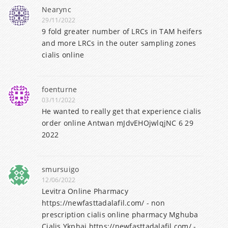
Nearync
29/11/2022
9 fold greater number of LRCs in TAM heifers
and more LRCs in the outer sampling zones
cialis online
foenturne
03/11/2022
He wanted to really get that experience cialis
order online Antwan mJdvEHOjwlqjNC 6 29
2022
smursuigo
12/06/2022
Levitra Online Pharmacy
https://newfasttadalafil.com/ - non
prescription cialis online pharmacy Mghuba
Cialis Ykphai https://newfasttadalafil.com/ -