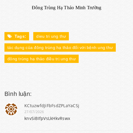
Đông Trùng Hạ Thảo Minh Trường
Tags:
dieu tri ung thư
tác dụng của đông trùng hạ thảo đối với bệnh ung thư
đông trùng hạ thảo điều trị ung thư
Bình luận:
KCtuzwfdJiFbFsdZPLaYaCSj
27/07/2026
knvSiBIfpVsLkHkvRswx